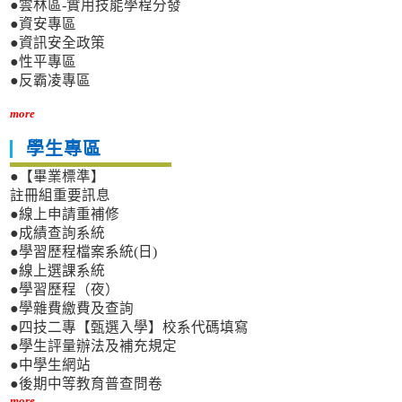
●雲林區-實用技能學程分發
●資安專區
●資訊安全政策
●性平專區
●反霸凌專區
more
學生專區
●【畢業標準】
註冊組重要訊息
●線上申請重補修
●成績查詢系統
●學習歷程檔案系統(日)
●線上選課系統
●學習歷程（夜）
●學雜費繳費及查詢
●四技二專【甄選入學】校系代碼填寫
●學生評量辦法及補充規定
●中學生網站
●後期中等教育普查問卷
more