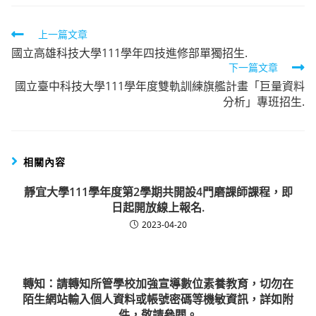
Read
上一篇文章
國立高雄科技大學111學年四技進修部單獨招生.
more
下一篇文章
articles
國立臺中科技大學111學年度雙軌訓練旗艦計畫「巨量資料
分析」專班招生.
相關內容
靜宜大學111學年度第2學期共開設4門磨課師課程，即
日起開放線上報名.
2023-04-20
轉知：請轉知所管學校加強宣導數位素養教育，切勿在
陌生網站輸入個人資料或帳號密碼等機敏資訊，詳如附
件，敬請參閱。