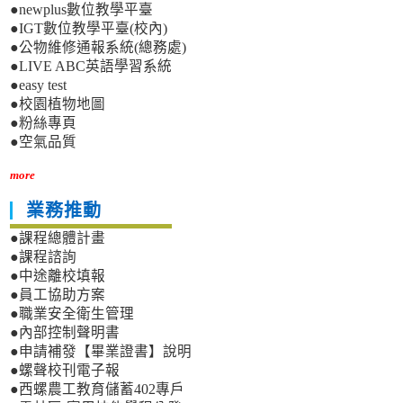
●newplus數位教學平臺
●IGT數位教學平臺(校內)
●公物維修通報系統(總務處)
●LIVE ABC英語學習系統
●easy test
●校園植物地圖
●粉絲專頁
●空氣品質
more
業務推動
●課程總體計畫
●課程諮詢
●中途離校填報
●員工協助方案
●職業安全衛生管理
●內部控制聲明書
●申請補發【畢業證書】說明
●螺聲校刊電子報
●西螺農工教育儲蓄402專戶