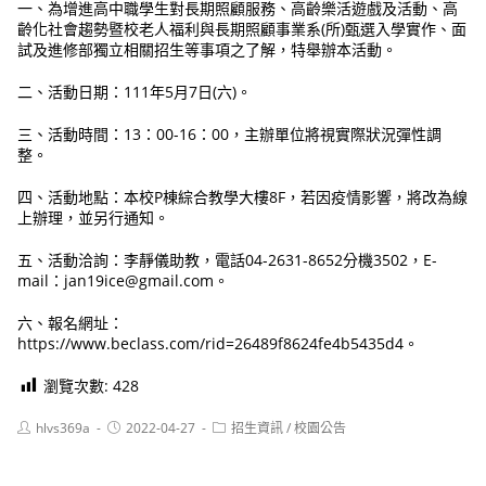
一、為增進高中職學生對長期照顧服務、高齡樂活遊戲及活動、高
齡化社會趨勢暨校老人福利與長期照顧事業系(所)甄選入學實作、面
試及進修部獨立相關招生等事項之了解，特舉辦本活動。
二、活動日期：111年5月7日(六)。
三、活動時間：13：00-16：00，主辦單位將視實際狀況彈性調
整。
四、活動地點：本校P棟綜合教學大樓8F，若因疫情影響，將改為線
上辦理，並另行通知。
五、活動洽詢：李靜儀助教，電話04-2631-8652分機3502，E-
mail：jan19ice@gmail.com。
六、報名網址：
https://www.beclass.com/rid=26489f8624fe4b5435d4。
瀏覽次數:
428
Post
Post
Post
hlvs369a
2022-04-27
招生資訊
/
校園公告
author:
published:
category: