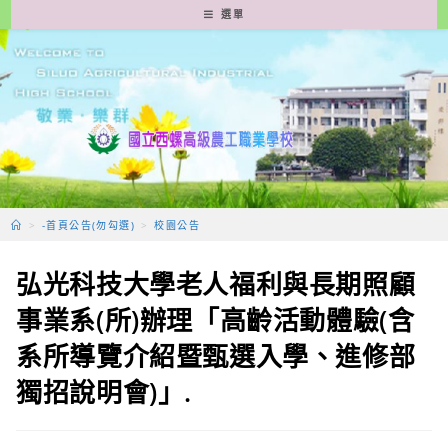
跳
選單
轉
至
主
要
內
容
>
-首頁公告(勿勾選)
>
校園公告
弘光科技大學老人福利與長期照顧
事業系(所)辦理「高齡活動體驗(含
系所導覽介紹暨甄選入學、進修部
獨招說明會)」.