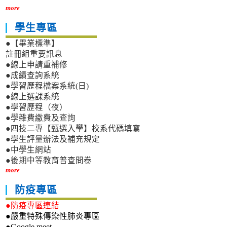
more
學生專區
●【畢業標準】
註冊組重要訊息
●線上申請重補修
●成績查詢系統
●學習歷程檔案系統(日)
●線上選課系統
●學習歷程（夜）
●學雜費繳費及查詢
●四技二專【甄選入學】校系代碼填寫
●學生評量辦法及補充規定
●中學生網站
●後期中等教育普查問卷
more
防疫專區
●防疫專區連結
●嚴重特殊傳染性肺炎專區
●Google meet