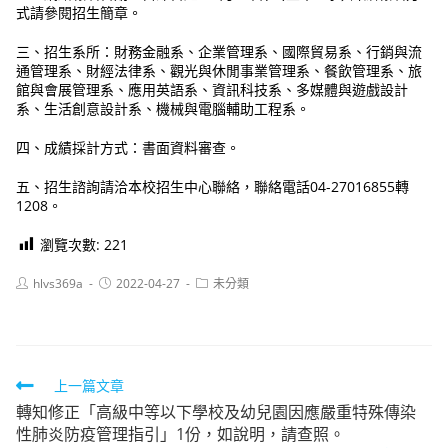
式請參閱招生簡章。
三、招生系所：財務金融系、企業管理系、國際貿易系、行銷與流
通管理系、財經法律系、觀光與休閒事業管理系、餐飲管理系、旅
館與會展管理系、應用英語系、資訊科技系、多媒體與遊戲設計
系、生活創意設計系、機械與電腦輔助工程系。
四、成績採計方式：書面資料審查。
五、招生諮詢請洽本校招生中心聯絡，聯絡電話04-27016855轉
1208。
瀏覽次數:
221
Post
Post
Post
hlvs369a
2022-04-27
未分類
author:
published:
category:
Read
上一篇文章
轉知修正「高級中等以下學校及幼兒園因應嚴重特殊傳染
more
性肺炎防疫管理指引」1份，如說明，請查照。
articles