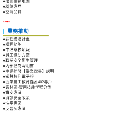
●校園植物地圖
●粉絲專頁
●空氣品質
more
業務推動
●課程總體計畫
●課程諮詢
●中途離校填報
●員工協助方案
●職業安全衛生管理
●內部控制聲明書
●申請補發【畢業證書】說明
●螺聲校刊電子報
●西螺農工教育儲蓄402專戶
●雲林區-實用技能學程分發
●資安專區
●資訊安全政策
●性平專區
●反霸凌專區