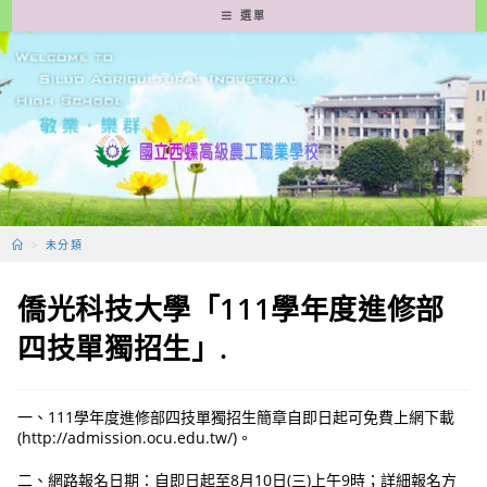
跳
選單
轉
至
主
要
內
容
>
未分類
僑光科技大學「111學年度進修部
四技單獨招生」.
一、111學年度進修部四技單獨招生簡章自即日起可免費上網下載
(http://admission.ocu.edu.tw/)。
二、網路報名日期：自即日起至8月10日(三)上午9時；詳細報名方