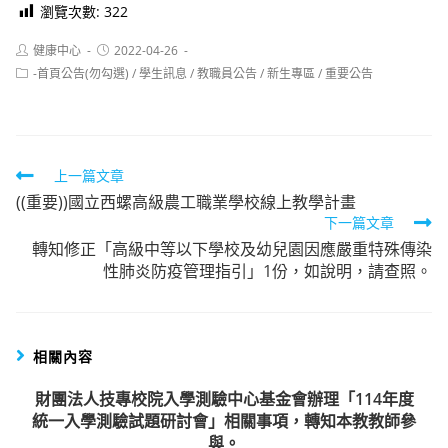
瀏覽次數:
322
Post
Post
健康中心
2022-04-26
author:
published:
Post
-首頁公告(勿勾選)
/
學生訊息
/
教職員公告
/
新生專區
/
重要公告
category:
Read
上一篇文章
((重要))國立西螺高級農工職業學校線上教學計畫
more
下一篇文章
articles
轉知修正「高級中等以下學校及幼兒園因應嚴重特殊傳染
性肺炎防疫管理指引」1份，如說明，請查照。
相關內容
財團法人技專校院入學測驗中心基金會辦理「114年度
統一入學測驗試題研討會」相關事項，轉知本教教師參
與。