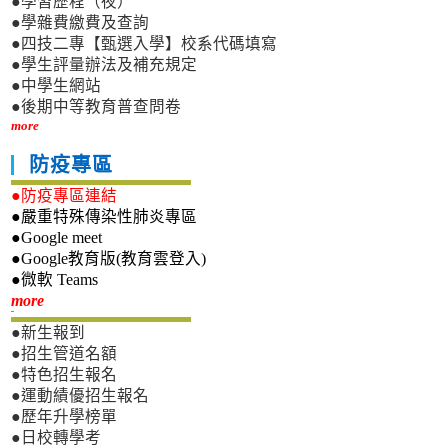
●學習歷程（夜）
●學雜費繳費及查詢
●四技二專【甄選入學】校系代碼填寫
●學生評量辦法及補充規定
●中學生網站
●後期中等教育普查問卷
more
防疫專區
●防疫專區連結
●嚴重特殊傳染性肺炎專區
●Google meet
●Google教育版(教育雲登入)
●微軟 Teams
新生專區
more
●新生報到
●招生管道名額
●特色招生報名
●運動績優招生報名
●歷年升學榜單
●日校轉學考