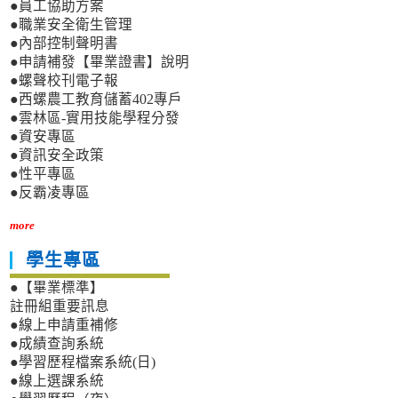
●員工協助方案
●職業安全衛生管理
●內部控制聲明書
●申請補發【畢業證書】說明
●螺聲校刊電子報
●西螺農工教育儲蓄402專戶
●雲林區-實用技能學程分發
●資安專區
●資訊安全政策
●性平專區
●反霸凌專區
more
學生專區
●【畢業標準】
註冊組重要訊息
●線上申請重補修
●成績查詢系統
●學習歷程檔案系統(日)
●線上選課系統