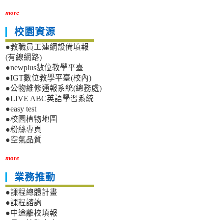
more
校園資源
●教職員工連網設備填報
(有線網路)
●newplus數位教學平臺
●IGT數位教學平臺(校內)
●公物維修通報系統(總務處)
●LIVE ABC英語學習系統
●easy test
●校園植物地圖
●粉絲專頁
●空氣品質
more
業務推動
●課程總體計畫
●課程諮詢
●中途離校填報