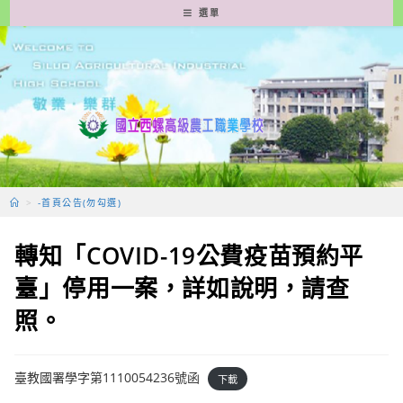
跳
選單
轉
至
主
要
內
容
>
-首頁公告(勿勾選)
轉知「COVID-19公費疫苗預約平
臺」停用一案，詳如說明，請查
照。
臺教國署學字第1110054236號函
下載