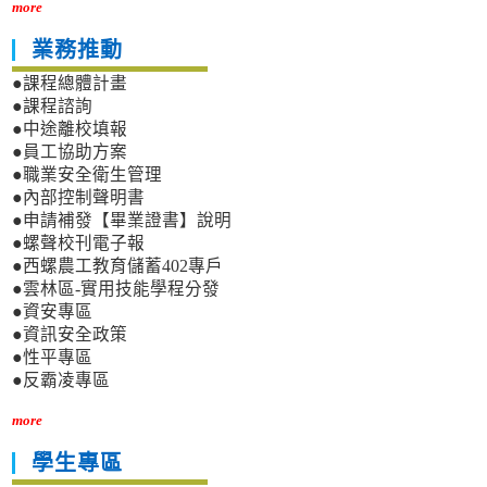
more
業務推動
●課程總體計畫
●課程諮詢
●中途離校填報
●員工協助方案
●職業安全衛生管理
●內部控制聲明書
●申請補發【畢業證書】說明
●螺聲校刊電子報
●西螺農工教育儲蓄402專戶
●雲林區-實用技能學程分發
●資安專區
●資訊安全政策
●性平專區
●反霸凌專區
more
學生專區