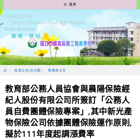
跳
選單
轉
至
主
要
內
容
>
-首頁公告(勿勾選)
>
教職員公告
教育部公務人員協會與晨陽保險經
紀人股份有限公司所簽訂「公務人
員自費團體保險專案」,其中新光產
物保險公司依據團體保險運作原則,
擬於111年度起調漲費率