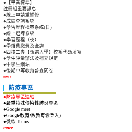
●【畢業標準】
註冊組重要訊息
●線上申請重補修
●成績查詢系統
●學習歷程檔案系統(日)
●線上選課系統
●學習歷程（夜）
●學雜費繳費及查詢
●四技二專【甄選入學】校系代碼填寫
●學生評量辦法及補充規定
●中學生網站
●後期中等教育普查問卷
more
防疫專區
●防疫專區連結
●嚴重特殊傳染性肺炎專區
●Google meet
●Google教育版(教育雲登入)
●微軟 Teams
新生專區
more