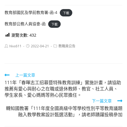
教育部國民及學前教育署-函-4
下載
教育部公務人員協會-函
下載
瀏覽次數:
432
Post
Post
Post
hlvs611
2022-04-21
教職員公告
author:
published:
category:
Read
上一篇文章
111年「春暉志工招募暨特殊教育訓練」實施計畫，請協助
more
推薦有愛心與耐心之在職或退休教師、教官、社工人員、
articles
學生家長、愛心媽媽等熱心民眾擔任。
下一篇文章
轉知國教署「111年度全國高級中等學校性別平等教育議題
融入教學教案設計甄選活動」，請老師踴躍投稿參加