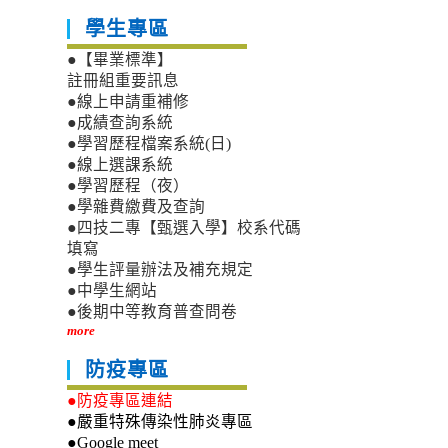
學生專區
●【畢業標準】
註冊組重要訊息
●線上申請重補修
●成績查詢系統
●學習歷程檔案系統(日)
●線上選課系統
●學習歷程（夜）
●學雜費繳費及查詢
●四技二專【甄選入學】校系代碼
填寫
●學生評量辦法及補充規定
●中學生網站
●後期中等教育普查問卷
more
防疫專區
●防疫專區連結
●嚴重特殊傳染性肺炎專區
●Google meet