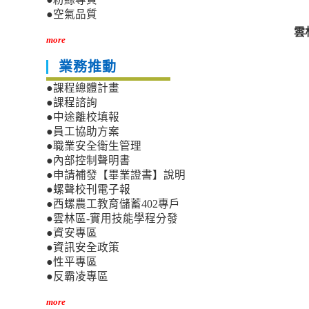
●空氣品質
雲
more
業務推動
●課程總體計畫
●課程諮詢
●中途離校填報
●員工協助方案
●職業安全衛生管理
●內部控制聲明書
●申請補發【畢業證書】說明
●螺聲校刊電子報
●西螺農工教育儲蓄402專戶
●雲林區-實用技能學程分發
●資安專區
●資訊安全政策
●性平專區
●反霸凌專區
more