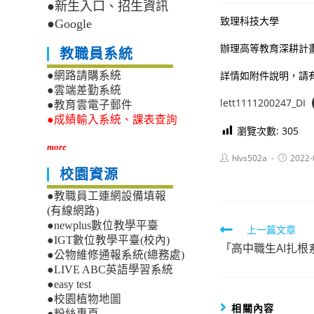
●新生入口、招生資訊
致理科技大學
●Google
辦理高等教育深耕計
教職員系統
詳情如附件說明，請
●網路請購系統
●雲端差勤系統
lett1111200247_DI
●教育雲電子郵件
●成績輸入系統、課表查詢
瀏覽次數:
305
more
Post
Post
hlvs502a
2022-
author:
published
校園資源
●教職員工連網設備填報
(有線網路)
●newplus數位教學平臺
Read
上一篇文章
●IGT數位教學平臺(校內)
「高中職生AI扎根
more
●公物維修通報系統(總務處)
articles
●LIVE ABC英語學習系統
●easy test
●校園植物地圖
相關內容
●粉絲專頁