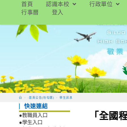
跳
首頁
認識本校
行政單位
轉
行事曆
登入
至
主
要
內
容
>
-首頁公告(勿勾選)
>
學生訊息
快速連結
「全國
●教職員入口
●學生入口