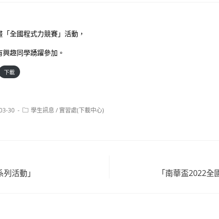
畫「全國程式力競賽」活動，
有興趣同學踴躍參加。
下載
Post
03-30
學生訊息
/
實習處(下載中心)
:
category:
系列活動」
「南華盃2022