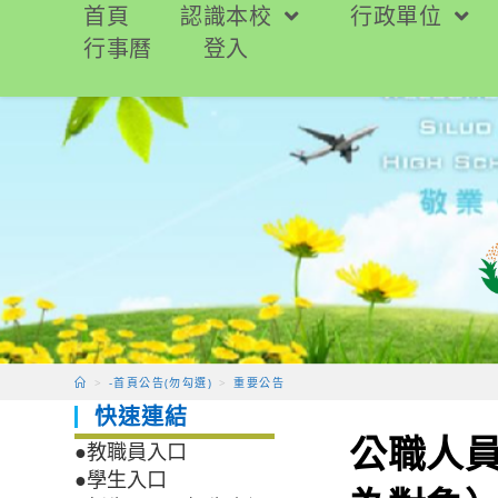
跳
首頁
認識本校
行政單位
轉
行事曆
登入
至
主
要
內
容
>
-首頁公告(勿勾選)
>
重要公告
快速連結
公職人
●教職員入口
●學生入口