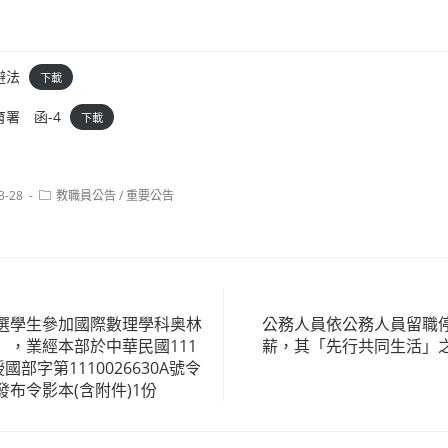
）
避法
下載
署 函-4
下載
Post
3-28
教職員公告
/
重要公告
category:
選學生參加國際數理學科奥林
公務人員依公務人員留職
」，業經本部於中華民國111
薪，其「先行共同生活」
國部字第1110026630A號令
布令影本(含附件)1份