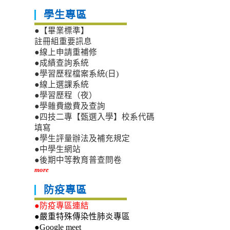
學生專區
●【畢業標準】
註冊組重要訊息
●線上申請重補修
●成績查詢系統
●學習歷程檔案系統(日)
●線上選課系統
●學習歷程（夜）
●學雜費繳費及查詢
●四技二專【甄選入學】校系代碼
填寫
●學生評量辦法及補充規定
●中學生網站
●後期中等教育普查問卷
more
防疫專區
●防疫專區連結
●嚴重特殊傳染性肺炎專區
●Google meet