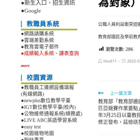
為對象
●新生入口、招生資訊
●Google
教職員系統
公職人員利益衝突迴
●網路請購系統
教育部國民及學前教育
●雲端差勤系統
●教育雲電子郵件
瀏覽次數:
286
●成績輸入系統、課表查詢
Post
Post
hlvs611
2022-0
author:
published:
more
校園資源
●教職員工連網設備填報
Read
上一篇文章
(有線網路)
教育部「教育部遴
●newplus數位教學平臺
more
●IGT數位教學平臺(校內)
匹亞競賽作業要點
articles
●公物維修通報系統(總務處)
年3月25日以臺教授
●LIVE ABC英語學習系統
修正發布，茲檢送發
●easy test
●校園植物地圖
●粉絲專頁