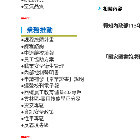
●空氣品質
相關內容
more
轉知內政部113
業務推動
●課程總體計畫
●課程諮詢
●中途離校填報
「國家圖書館處務
●員工協助方案
●職業安全衛生管理
●內部控制聲明書
●申請補發【畢業證書】說明
●螺聲校刊電子報
●西螺農工教育儲蓄402專戶
●雲林區-實用技能學程分發
●資安專區
●資訊安全政策
●性平專區
●反霸凌專區
more