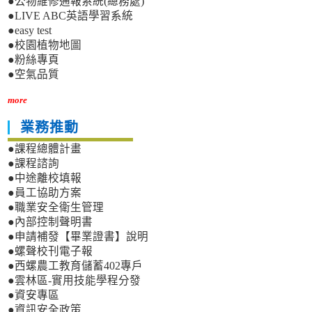
●公物維修通報系統(總務處)
●LIVE ABC英語學習系統
●easy test
●校園植物地圖
●粉絲專頁
●空氣品質
more
業務推動
●課程總體計畫
●課程諮詢
●中途離校填報
●員工協助方案
●職業安全衛生管理
●內部控制聲明書
●申請補發【畢業證書】說明
●螺聲校刊電子報
●西螺農工教育儲蓄402專戶
●雲林區-實用技能學程分發
●資安專區
●資訊安全政策