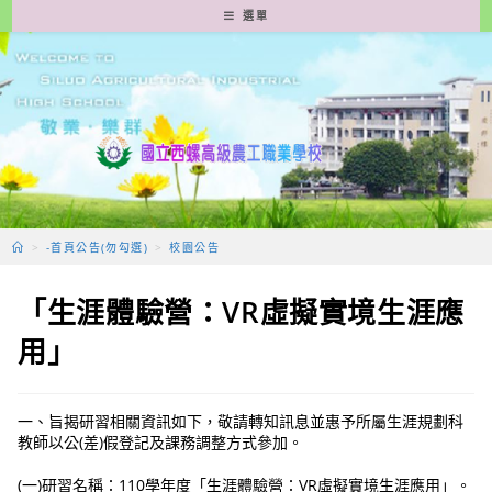
跳
選單
轉
至
主
要
內
容
>
-首頁公告(勿勾選)
>
校園公告
「生涯體驗營：VR虛擬實境生涯應
用」
一、旨揭研習相關資訊如下，敬請轉知訊息並惠予所屬生涯規劃科
教師以公(差)假登記及課務調整方式參加。
(一)研習名稱：110學年度「生涯體驗營：VR虛擬實境生涯應用」。