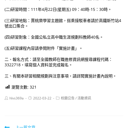
(二)研習時間：111年4月22日(星期五) 09：40時-15：30時。
(三)研習地點：賈桃樂學習主題館，搭乘接駁車者請於高鐵新竹站4
號出口集合。
(四)研習對象：全國公私立高中職生涯規劃科教師40名。
(五)研習課程內容請參閱附件「實施計畫」。
二、報名方式：請至全國教師在職進修資訊網搜尋課程代碼：
3322718，填寫個人資料並完成報名。
三、有關本研習相關規劃與注意事項，請詳閱實施計畫內說明。
瀏覽次數:
321
Post
Post
Post
hlvs369a
2022-03-22
校園公告
/
活動資訊
author:
published:
category:
上一篇文章