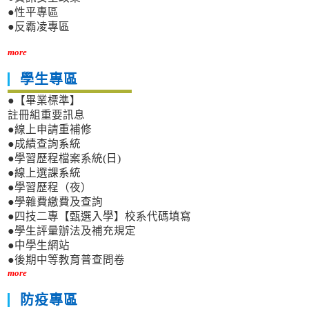
●性平專區
●反霸凌專區
more
學生專區
●【畢業標準】
註冊組重要訊息
●線上申請重補修
●成績查詢系統
●學習歷程檔案系統(日)
●線上選課系統
●學習歷程（夜）
●學雜費繳費及查詢
●四技二專【甄選入學】校系代碼填寫
●學生評量辦法及補充規定
●中學生網站
●後期中等教育普查問卷
more
防疫專區