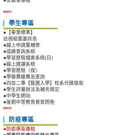
●反霸凌專區
more
學生專區
●【畢業標準】
註冊組重要訊息
●線上申請重補修
●成績查詢系統
●學習歷程檔案系統(日)
●線上選課系統
●學習歷程（夜）
●學雜費繳費及查詢
●四技二專【甄選入學】校系代碼填寫
●學生評量辦法及補充規定
●中學生網站
●後期中等教育普查問卷
more
防疫專區
●防疫專區連結