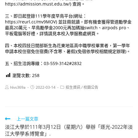
https://admission.must.edu.tw/) 查詢。
三、即日起登錄111學年度早鳥平台(網址：
https://reurl.cc/mv9MOV) 並註冊就讀，即有機會獲得管道勵學金
最高20萬元、早鳥勵學金2000元再加碼抽switch、airpods pro、
平板電腦等好禮，詳情請見本校入學服務處網頁。
四、本校四技日間部新生為花東地區高中職學校畢業者，第一學年
申請本校住宿免住宿費(不含寒、暑假)(免宿依學校相關規定辦理)。
五、招生洽詢專線：03-559-3142#2832
瀏覽次數:
258
Post
Post
Post
hlvs369a
2022-03-14
招生資訊
/
校園公告
author:
published:
category:
Read
上一篇文章
淡江大學於111年3月12日（星期六）舉辦「逐光-2022年淡
more
江大學學系博覽會」.
articles