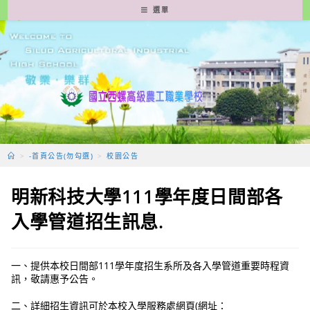
跳
選單
轉
至
主
要
內
容
>
-首頁公告(勿勾選)
>
校園公告
明新科技大學111學年度日間部各
入學管道招生訊息.
一、提供本校日間部111學年度招生系所及各入學管道重要時程資
訊，敬請惠予公告。
二、詳細招生資訊可於本校入學服務處網頁(網址：