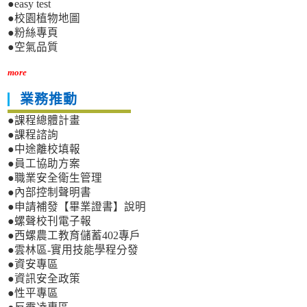
●easy test
●校園植物地圖
●粉絲專頁
●空氣品質
more
業務推動
●課程總體計畫
●課程諮詢
●中途離校填報
●員工協助方案
●職業安全衛生管理
●內部控制聲明書
●申請補發【畢業證書】說明
●螺聲校刊電子報
●西螺農工教育儲蓄402專戶
●雲林區-實用技能學程分發
●資安專區
●資訊安全政策
●性平專區