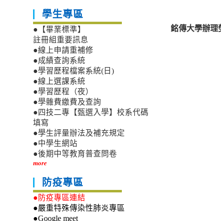
學生專區
銘傳大學辦理
●【畢業標準】
註冊組重要訊息
●線上申請重補修
●成績查詢系統
●學習歷程檔案系統(日)
●線上選課系統
●學習歷程（夜）
●學雜費繳費及查詢
●四技二專【甄選入學】校系代碼
填寫
●學生評量辦法及補充規定
●中學生網站
●後期中等教育普查問卷
more
防疫專區
●防疫專區連結
●嚴重特殊傳染性肺炎專區
●Google meet