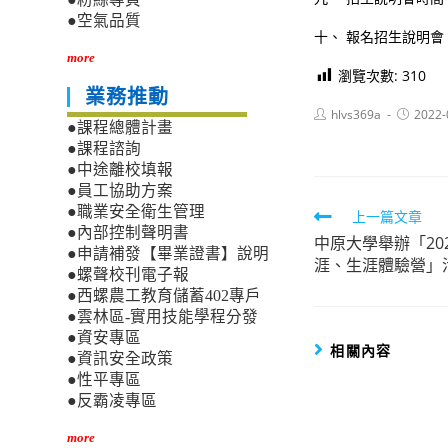
●空氣品質
十、 報名招生說明會 : htt
more
瀏覽次數:
310
業務推動
Post
Post
hlvs369a
2022-
●課程總體計畫
author:
published
●課程諮詢
●中途離校填報
●員工協助方案
●職業安全衛生管理
Read
上一篇文章
●內部控制聲明書
中原大學舉辦「20
more
●申請補發【畢業證書】說明
涯、生涯體驗營」
articles
●螺聲校刊電子報
●西螺農工教育儲蓄402專戶
●雲林區-實用技能學程分發
●資安專區
相關內容
●資訊安全政策
●性平專區
●反霸凌專區
more