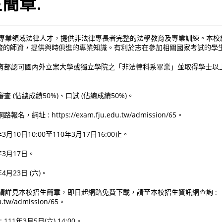
簡章.
之專業領域法律人才，提供非法律專長者完整的法學教育及專業訓練。本校
流的師資，提供與時俱進的專業知識。有利於志在參加相關國家考試的學
經教育部認可國內外立案大學或獨立學院之「非法律科系畢業」並取得學士
審查 (佔總成績50%)、口試 (佔總成績50%)。
名，網址 : https://exam.fju.edu.tw/admission/65。
年3月10日10:00至110年3月17日16:00止。
年3月17日。
年4月23日 (六)。
請詳見本校招生簡章，即日起網路免費下載，請至本校招生資訊網查詢 :
du.tw/admission/65。
111年3月5日(六) 14:00。