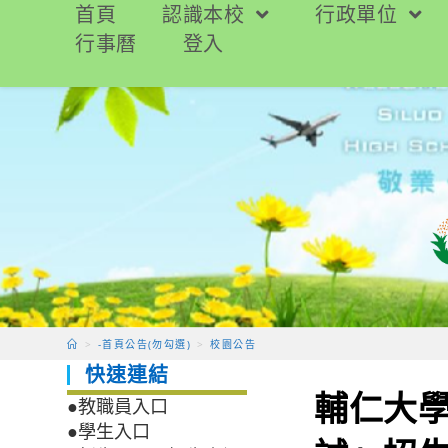
跳
首頁
認識本校
行政單位
轉
行事曆
登入
至
主
要
內
容
>
-首頁公告(勿勾選)
>
校園公告
快速連結
輔仁大學
●教職員入口
●學生入口