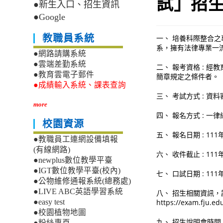
試」招生
●新生入口、招生資訊
●Google
教職員系統
一、 培養科際整合
系，擁有法律專業一
●網路請購系統
●雲端差勤系統
二、 報考資格 : 
●教育雲電子郵件
簡章規定之條件者。
●成績輸入系統、課表查詢
三、 考試方式 : 資料
more
四、 報名方式 : 一律網路報
校園資源
五、 報名日期 : 111
●教職員工連網設備填報
(有線網路)
六、 收件截止 : 111
●newplus數位教學平臺
●IGT數位教學平臺(校內)
七、 口試日期 : 111
●公物維修通報系統(總務處)
●LIVE ABC英語學習系統
八、 招生相關資訊，
https://exam.fju.e
●easy test
●校園植物地圖
九、 招生說明會時間 : 
●粉絲專頁