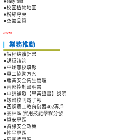
●easy test
●校園植物地圖
●粉絲專頁
●空氣品質
more
業務推動
●課程總體計畫
●課程諮詢
●中途離校填報
●員工協助方案
●職業安全衛生管理
●內部控制聲明書
●申請補發【畢業證書】說明
●螺聲校刊電子報
●西螺農工教育儲蓄402專戶
●雲林區-實用技能學程分發
●資安專區
●資訊安全政策
●性平專區
●反霸凌專區