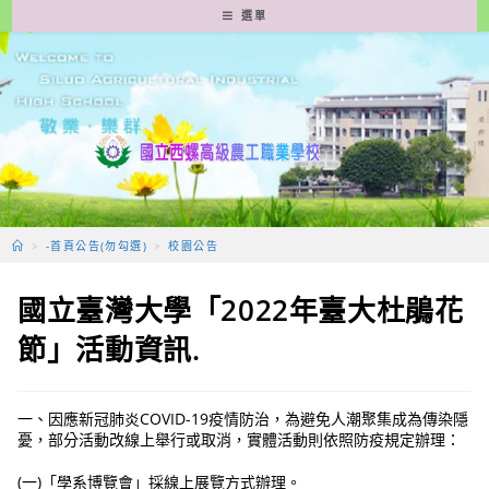
跳
選單
轉
至
主
要
內
容
>
-首頁公告(勿勾選)
>
校園公告
國立臺灣大學「2022年臺大杜鵑花
節」活動資訊.
一、因應新冠肺炎COVID-19疫情防治，為避免人潮聚集成為傳染隱
憂，部分活動改線上舉行或取消，實體活動則依照防疫規定辦理：
(一)「學系博覽會」採線上展覽方式辦理。