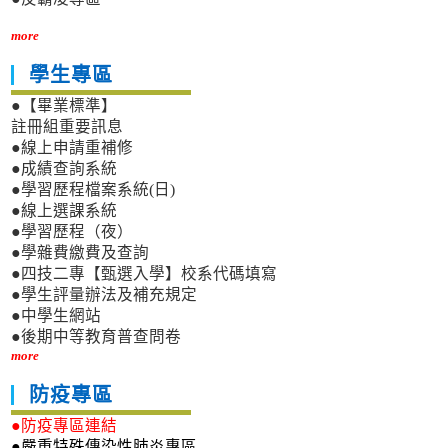
more
學生專區
●【畢業標準】
註冊組重要訊息
●線上申請重補修
●成績查詢系統
●學習歷程檔案系統(日)
●線上選課系統
●學習歷程（夜）
●學雜費繳費及查詢
●四技二專【甄選入學】校系代碼填寫
●學生評量辦法及補充規定
●中學生網站
●後期中等教育普查問卷
more
防疫專區
●防疫專區連結
●嚴重特殊傳染性肺炎專區