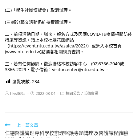
(二)「學生社團博覽會」取消辦理。
(三)部分藝文活動仍維持實體辦理。
二、前項活動日期、場次、報名方式及因應COVID-19疫情相關防疫
措施等資訊，請上本校杜鵑花節網站
（https://event.ntu.edu.tw/azalea/2022/）或進入本校首頁
(www.ntu.edu.tw)點選各相關網頁查詢。
三、若有任何疑問，歡迎聯絡本校訪客中心：(02)3366-2040或
3366-2029，電子信箱：visitorcenter@ntu.edu.tw。
瀏覽次數:
234
Post
Post
Post
hlvs369a
2022-03-04
校園公告
/
活動資訊
author:
published:
category:
Read
上一篇文章
仁德醫護管理專科學校辦理醫護專題講座及醫護課程體驗
more