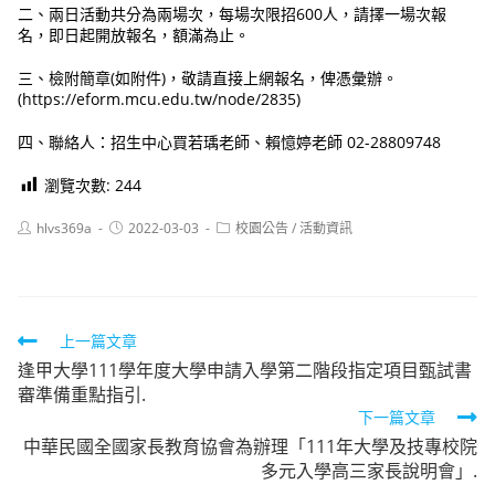
二、兩日活動共分為兩場次，每場次限招600人，請擇一場次報
名，即日起開放報名，額滿為止。
三、檢附簡章(如附件)，敬請直接上網報名，俾憑彙辦。
(https://eform.mcu.edu.tw/node/2835)
四、聯絡人：招生中心買若瑀老師、賴憶婷老師 02-28809748
瀏覽次數:
244
Post
Post
Post
hlvs369a
2022-03-03
校園公告
/
活動資訊
author:
published:
category:
Read
上一篇文章
逢甲大學111學年度大學申請入學第二階段指定項目甄試書
more
審準備重點指引.
articles
下一篇文章
中華民國全國家長教育協會為辦理「111年大學及技專校院
多元入學高三家長說明會」.