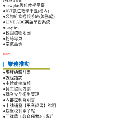
●newplus數位教學平臺
●IGT數位教學平臺(校內)
●公物維修通報系統(總務處)
●LIVE ABC英語學習系統
●easy test
●校園植物地圖
●粉絲專頁
●空氣品質
more
業務推動
●課程總體計畫
●課程諮詢
●中途離校填報
●員工協助方案
●職業安全衛生管理
●內部控制聲明書
●申請補發【畢業證書】說明
●螺聲校刊電子報
●西螺農工教育儲蓄402專戶