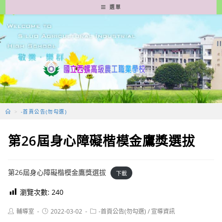
跳
選單
轉
至
主
要
內
容
>
-首頁公告(勿勾選)
第26屆身心障礙楷模金鷹獎選拔
第26屆身心障礙楷模金鷹獎選拔
下載
瀏覽次數:
240
Post
Post
Post
輔導室
2022-03-02
-首頁公告(勿勾選)
/
宣導資訊
author:
published:
category: