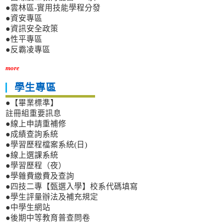
●雲林區-實用技能學程分發
●資安專區
●資訊安全政策
●性平專區
●反霸凌專區
more
學生專區
●【畢業標準】
註冊組重要訊息
●線上申請重補修
●成績查詢系統
●學習歷程檔案系統(日)
●線上選課系統
●學習歷程（夜）
●學雜費繳費及查詢
●四技二專【甄選入學】校系代碼填寫
●學生評量辦法及補充規定
●中學生網站
●後期中等教育普查問卷