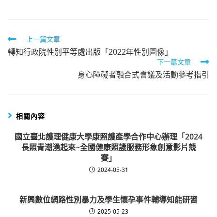
Read
上一篇文章
轉知行政院性別平等處出版「2022年性別圖像」
more
下一篇文章
articles
身心障礙者融合式會議及活動參考指引
相關內容
國立臺北護理健康大學康照護產學合作中心辦理「2024
長照青潮湧起來~全國健康照護服務形象創意影片競
賽」
2024-05-31
新興數位網路性別暴力及學生懷孕事件輔導知能研習
2025-05-23