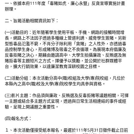
一、依據本府111年度「毒賭如虎．廉心永豎」反貪宣導實施計畫
辦理。
二、旨揭活動相關資訊如下：
(一)活動目的：近年隨著學生使用平板、手機、網路的接觸時間增
長，網路上不法因子透過多種線上管道利誘、威脅學生簽賭。另新
型態毒品氾濫不窮，不肖分子除利用「貪賭」之人性外，亦透過毒
品控制學生身心，形成賭博及吸毒之不良循環。為展現本府倡廉及
反毒拒賭之決心，期藉由邀請高中、大學生拍攝廉政、反賄選及無
賭拒毒等主題短片之方式，擇優予以獎勵，並公開於社群媒體平
台，擴大行銷效果，以達廉潔教育深耕校園之目標。
(二)活動分組：本次活動分高中(職)校組及大學(專)院校組，凡位於
本縣內之高中(職)校及大學(專)院校學生均具參與資格。
(三)影片主題：作品須與廉政、反賄選及反毒拒賭等議題相關，可擇
一主題或結合多主題方式呈現，透過與日常生活相連結的事件或經
驗，呈現上開議題之重要性。
(四)報名方式：
１、本次活動僅接受紙本報名，最遲於111年5月31日徵件截止日前