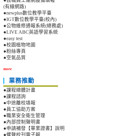
●教職員工連網設備填報
(有線網路)
●newplus數位教學平臺
●IGT數位教學平臺(校內)
●公物維修通報系統(總務處)
●LIVE ABC英語學習系統
●easy test
●校園植物地圖
●粉絲專頁
●空氣品質
more
業務推動
●課程總體計畫
●課程諮詢
●中途離校填報
●員工協助方案
●職業安全衛生管理
●內部控制聲明書
●申請補發【畢業證書】說明
●螺聲校刊電子報