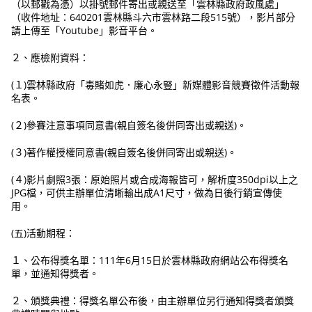
（以郵戳為憑）以掛號郵件寄出或親送至「雲林縣政府政風處」
（收件地址：640201雲林縣斗六市雲林路二段515號），影片部分
請上傳至「Youtube」影音平台。
２、應檢附資料：
(１)雲林縣政府「毒賭如虎．廉心永豎」新媒體影音競賽徵件活動報
名表。
(２)參賽注意事項同意書(親自簽名後併同寄出或親送)。
(３)著作權授權同意書(親自簽名後併同寄出或親送)。
(４)影片劇照3張：原始照片或合成海報皆可，解析度350dpi以上之
JPG檔，可供主辦單位清晰輸出成A1尺寸，做為日後行銷宣傳使
用。
(五)活動期程：
１、公布得獎名單：111年6月15日於雲林縣政府網站公布得獎名
單，並通知得獎者。
２、頒獎典禮：得獎名單公布後，由主辦單位另行通知得獎者頒獎