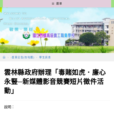
跳
選單
轉
至
主
要
內
容
>
-首頁公告(勿勾選)
>
學生訊息
雲林縣政府辦理「毒賭如虎．廉心
永豎─新媒體影音競賽短片徵件活
動」
說明：