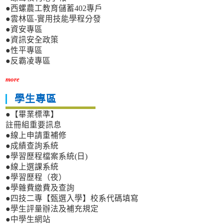
●西螺農工教育儲蓄402專戶
●雲林區-實用技能學程分發
●資安專區
●資訊安全政策
●性平專區
●反霸凌專區
more
學生專區
●【畢業標準】
註冊組重要訊息
●線上申請重補修
●成績查詢系統
●學習歷程檔案系統(日)
●線上選課系統
●學習歷程（夜）
●學雜費繳費及查詢
●四技二專【甄選入學】校系代碼填寫
●學生評量辦法及補充規定
●中學生網站