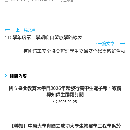
hlvs313
2022-03-01
學生訊息
author:
published:
category:
Read
上一篇文章
110學年度第二學期晚自習放學路線表
more
下一篇文章
articles
有關汽車安全協會辦理學生交通安全繪畫徵選活動
相關內容
國立臺北教育大學自2026年起發行高中生電子報，敬請
轉知師生踴躍訂閱
2026-03-25
【轉知】中原大學與國立成功大學生物醫學工程學系於