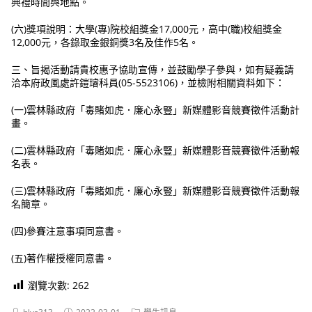
典禮時間與地點。
(六)獎項說明：大學(專)院校組獎金17,000元，高中(職)校組獎金
12,000元，各錄取金銀銅獎3名及佳作5名。
三、旨揭活動請貴校惠予協助宣傳，並鼓勵學子參與，如有疑義請
洽本府政風處許鎧璿科員(05-5523106)，並檢附相關資料如下：
(一)雲林縣政府「毒賭如虎．廉心永豎」新媒體影音競賽徵件活動計
畫。
(二)雲林縣政府「毒賭如虎．廉心永豎」新媒體影音競賽徵件活動報
名表。
(三)雲林縣政府「毒賭如虎．廉心永豎」新媒體影音競賽徵件活動報
名簡章。
(四)參賽注意事項同意書。
(五)著作權授權同意書。
瀏覽次數:
262
Post
Post
Post