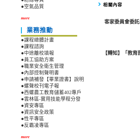
相關內容
●空氣品質
more
客家委員會委託
業務推動
●課程總體計畫
●課程諮詢
【轉知】「教育部
●中途離校填報
●員工協助方案
●職業安全衛生管理
●內部控制聲明書
●申請補發【畢業證書】說明
●螺聲校刊電子報
●西螺農工教育儲蓄402專戶
●雲林區-實用技能學程分發
●資安專區
●資訊安全政策
●性平專區
●反霸凌專區
more