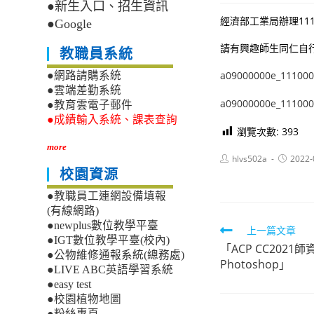
●新生入口、招生資訊
經濟部工業局辦理1
●Google
請有興趣師生同仁自
教職員系統
a09000000e_111000
●網路請購系統
●雲端差勤系統
a09000000e_111000
●教育雲電子郵件
●成績輸入系統、課表查詢
瀏覽次數:
393
more
Post
Post
hlvs502a
2022-
author:
published
校園資源
●教職員工連網設備填報
(有線網路)
●newplus數位教學平臺
Read
上一篇文章
●IGT數位教學平臺(校內)
「ACP CC202
more
●公物維修通報系統(總務處)
Photoshop」
articles
●LIVE ABC英語學習系統
●easy test
●校園植物地圖
●粉絲專頁