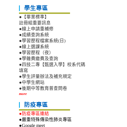
學生專區
●【畢業標準】
註冊組重要訊息
●線上申請重補修
●成績查詢系統
●學習歷程檔案系統(日)
●線上選課系統
●學習歷程（夜）
●學雜費繳費及查詢
●四技二專【甄選入學】校系代碼
填寫
●學生評量辦法及補充規定
●中學生網站
●後期中等教育普查問卷
more
防疫專區
●防疫專區連結
●嚴重特殊傳染性肺炎專區
●Google meet