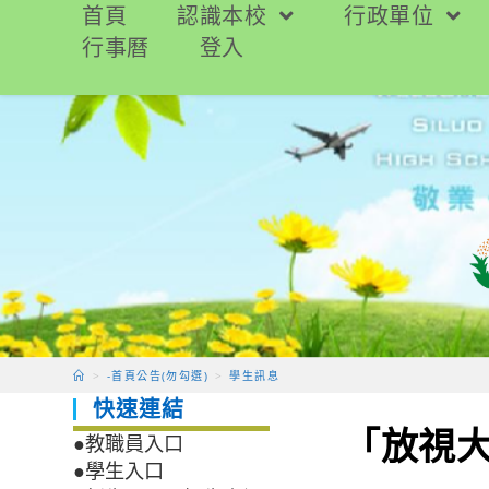
跳
首頁
認識本校
行政單位
轉
行事曆
登入
至
主
要
內
容
>
-首頁公告(勿勾選)
>
學生訊息
快速連結
「放視
●教職員入口
●學生入口