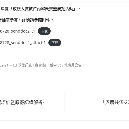
11年度「放視大賞數位內容競賽暨展覽活動」，
行抽空參賞。詳情請參閱附件。
8728_senddoc2_DI
下載
8728_senddoc2_attach1
下載
Post
02-21
學生訊息
/
實習處(下載中心)
/
教職員公告
:
category:
1師資培訓暨原廠認證解析-
「與農共伍-2