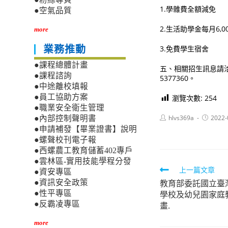
1.學雜費全額減免
●空氣品質
2.生活助學金每月6,0
more
3.免費學生宿舍
業務推動
●課程總體計畫
五、相關招生訊息請洽本校
●課程諮詢
5377360。
●中途離校填報
●員工協助方案
瀏覽次數:
254
●職業安全衛生管理
Post
Post
hlvs369a
2022-
●內部控制聲明書
author:
published
●申請補發【畢業證書】說明
●螺聲校刊電子報
●西螺農工教育儲蓄402專戶
●雲林區-實用技能學程分發
Read
上一篇文章
●資安專區
教育部委託國立臺
●資訊安全政策
more
學校及幼兒園家庭
●性平專區
articles
●反霸凌專區
畫.
more