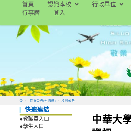
跳
首頁
認識本校
行政單位
轉
行事曆
登入
至
主
要
內
容
>
-首頁公告(勿勾選)
>
校園公告
快速連結
中華大學
●教職員入口
●學生入口