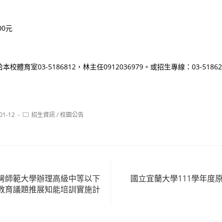
00元
體育室03-5186812，林主任0912036979。或招生專線：03-51862
Post
01-12
招生資訊
/
校園公告
:
category:
灣師範大學辦理高級中等以下
國立宜蘭大學111學年度
教育議題推展知能培訓實施計