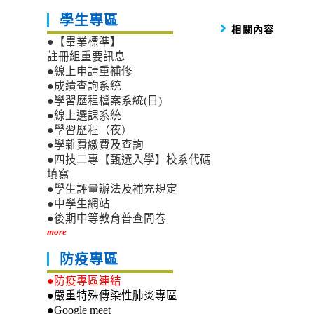
學生專區
相關內容
●【畢業標準】
註冊組重要訊息
●線上申請重補修
●成績查詢系統
●學習歷程檔案系統(日)
●線上選課系統
●學習歷程（夜）
●學雜費繳費及查詢
●四技二專【甄選入學】校系代碼
填寫
●學生評量辦法及補充規定
●中學生網站
●後期中等教育普查問卷
more
防疫專區
●防疫專區連結
●嚴重特殊傳染性肺炎專區
●Google meet