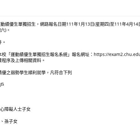
動績優生單獨招生，網路報名日期111年1月13日(星期四)至111年4月14
期六)。
件。
運動績優生單獨招生報名系統」報名網址：https://exam2.chu.edu.
費程序及上傳相關資料。
績優之弱勢學生順利就學，凡符合下列
入戶
身心障礙人士子女
女、孫子女