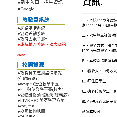
資訊.
●新生入口、招生資訊
●Google
教職員系統
一、本校111學年度運
期111年4月30日(星
●網路請購系統
●雲端差勤系統
二、招生簡章詳如附
●教育雲電子郵件
●成績輸入系統、課表查詢
三、報名方式：請至本校「
時間內完成報名、繳
more
四、本校為協助運動
校園資源
(一)低收入、中低收
●教職員工連網設備填報
(有線網路)
(二)原住民學生
●newplus數位教學平臺
●IGT數位教學平臺(校內)
(三)身心障礙學生、
●公物維修通報系統(總務處)
●LIVE ABC英語學習系統
(四)特殊境遇家庭子
●easy test
就讀本校可
●校園植物地圖
●粉絲專頁