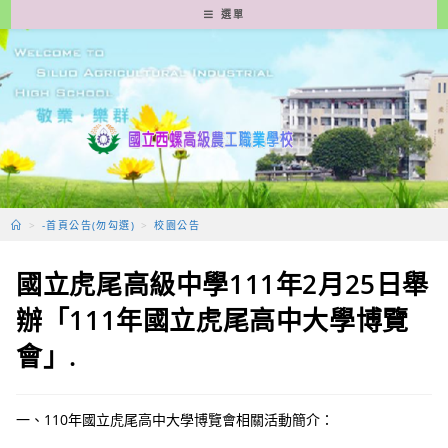
跳
選單
轉
至
主
要
內
容
>
-首頁公告(勿勾選)
>
校園公告
國立虎尾高級中學111年2月25日舉
辦「111年國立虎尾高中大學博覽
會」.
一、110年國立虎尾高中大學博覽會相關活動簡介：