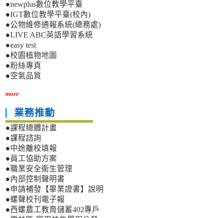
●newplus數位教學平臺
●IGT數位教學平臺(校內)
●公物維修通報系統(總務處)
●LIVE ABC英語學習系統
●easy test
●校園植物地圖
●粉絲專頁
●空氣品質
more
業務推動
●課程總體計畫
●課程諮詢
●中途離校填報
●員工協助方案
●職業安全衛生管理
●內部控制聲明書
●申請補發【畢業證書】說明
●螺聲校刊電子報
●西螺農工教育儲蓄402專戶