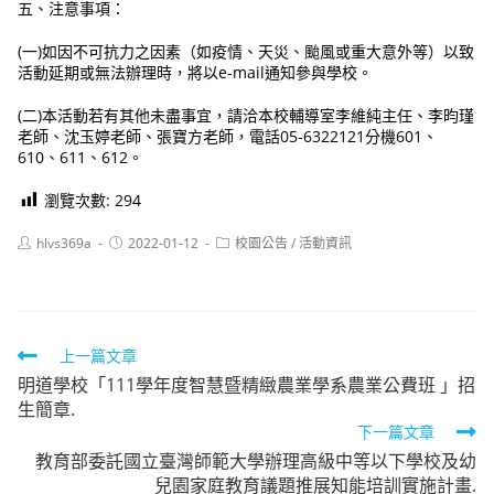
五、注意事項：
(一)如因不可抗力之因素（如疫情、天災、颱風或重大意外等）以致
活動延期或無法辦理時，將以e-mail通知參與學校。
(二)本活動若有其他未盡事宜，請洽本校輔導室李維純主任、李昀瑾
老師、沈玉婷老師、張寶方老師，電話05-6322121分機601、
610、611、612。
瀏覽次數:
294
Post
Post
Post
hlvs369a
2022-01-12
校園公告
/
活動資訊
author:
published:
category:
Read
上一篇文章
明道學校「111學年度智慧暨精緻農業學系農業公費班 」招
more
生簡章.
articles
下一篇文章
教育部委託國立臺灣師範大學辦理高級中等以下學校及幼
兒園家庭教育議題推展知能培訓實施計畫.