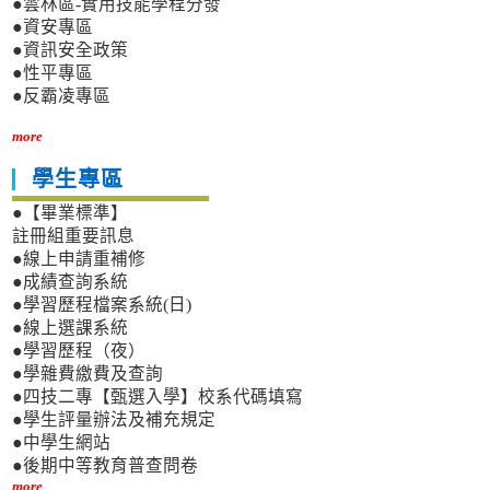
●雲林區-實用技能學程分發
●資安專區
●資訊安全政策
●性平專區
●反霸凌專區
more
學生專區
●【畢業標準】
註冊組重要訊息
●線上申請重補修
●成績查詢系統
●學習歷程檔案系統(日)
●線上選課系統
●學習歷程（夜）
●學雜費繳費及查詢
●四技二專【甄選入學】校系代碼填寫
●學生評量辦法及補充規定
●中學生網站
●後期中等教育普查問卷
more