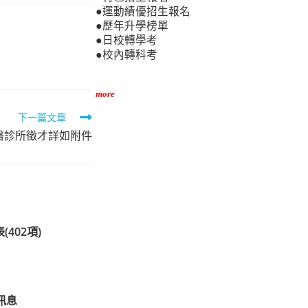
●運動績優招生報名
●歷年升學榜單
●日校轉學考
●校內轉科考
more
下一篇文章
醫診所徵才詳如附件
402項)
訊息