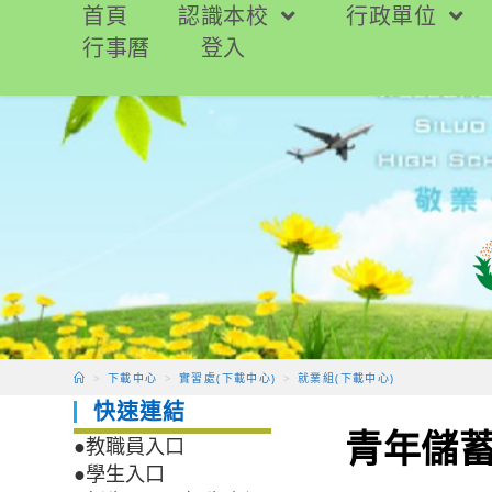
跳
首頁
認識本校
行政單位
轉
行事曆
登入
至
主
要
內
容
>
下載中心
>
實習處(下載中心)
>
就業組(下載中心)
快速連結
青年儲
●教職員入口
●學生入口