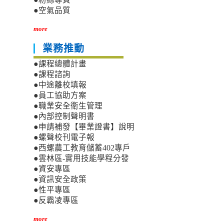
●空氣品質
more
業務推動
●課程總體計畫
●課程諮詢
●中途離校填報
●員工協助方案
●職業安全衛生管理
●內部控制聲明書
●申請補發【畢業證書】說明
●螺聲校刊電子報
●西螺農工教育儲蓄402專戶
●雲林區-實用技能學程分發
●資安專區
●資訊安全政策
●性平專區
●反霸凌專區
more