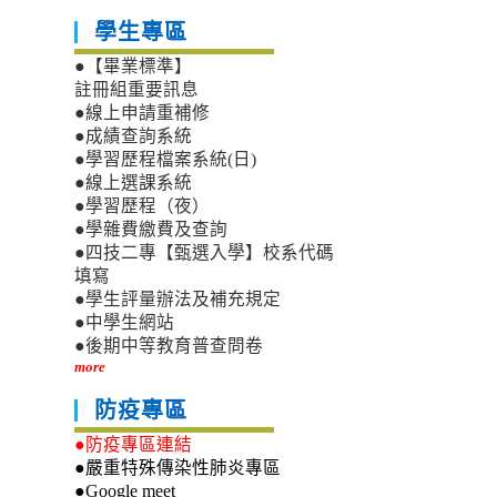
學生專區
●【畢業標準】
註冊組重要訊息
●線上申請重補修
●成績查詢系統
●學習歷程檔案系統(日)
●線上選課系統
●學習歷程（夜）
●學雜費繳費及查詢
●四技二專【甄選入學】校系代碼
填寫
●學生評量辦法及補充規定
●中學生網站
●後期中等教育普查問卷
more
防疫專區
●防疫專區連結
●嚴重特殊傳染性肺炎專區
●Google meet