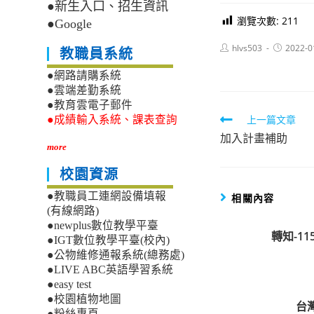
●新生入口、招生資訊
瀏覽次數:
211
●Google
Post
Post
hlvs503
2022-0
教職員系統
author:
published:
●網路請購系統
●雲端差勤系統
●教育雲電子郵件
Read
上一篇文章
●成績輸入系統、課表查詢
加入計畫補助
more
more
articles
校園資源
●教職員工連網設備填報
相關內容
(有線網路)
●newplus數位教學平臺
轉知-1
●IGT數位教學平臺(校內)
●公物維修通報系統(總務處)
●LIVE ABC英語學習系統
●easy test
●校園植物地圖
台
●粉絲專頁