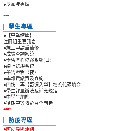
●反霸凌專區
more
學生專區
●【畢業標準】
註冊組重要訊息
●線上申請重補修
●成績查詢系統
●學習歷程檔案系統(日)
●線上選課系統
●學習歷程（夜）
●學雜費繳費及查詢
●四技二專【甄選入學】校系代碼填寫
●學生評量辦法及補充規定
●中學生網站
●後期中等教育普查問卷
more
防疫專區
●防疫專區連結