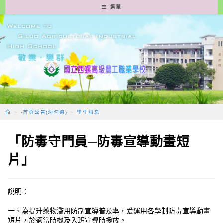
跳
選單
轉
至
主
要
內
容
>
-首頁公告(勿勾選)
>
學生訊息
「防毒守門員─防毒宣導動畫短
片」
說明：
一、為提升藥物濫用防制宣導普及率，爰運用各學制防毒宣導動畫
短片，於適當時機及入班宣導時撥放。