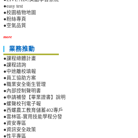
●easy test
●校園植物地圖
●粉絲專頁
●空氣品質
more
業務推動
●課程總體計畫
●課程諮詢
●中途離校填報
●員工協助方案
●職業安全衛生管理
●內部控制聲明書
●申請補發【畢業證書】說明
●螺聲校刊電子報
●西螺農工教育儲蓄402專戶
●雲林區-實用技能學程分發
●資安專區
●資訊安全政策
●性平專區