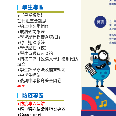
學生專區
●【畢業標準】
註冊組重要訊息
●線上申請重補修
●成績查詢系統
●學習歷程檔案系統(日)
●線上選課系統
●學習歷程（夜）
●學雜費繳費及查詢
●四技二專【甄選入學】校系代碼
填寫
●學生評量辦法及補充規定
●中學生網站
●後期中等教育普查問卷
more
防疫專區
●防疫專區連結
●嚴重特殊傳染性肺炎專區
●Google meet