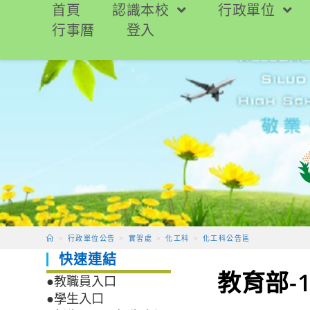
跳
首頁
認識本校
行政單位
轉
行事曆
登入
至
主
要
內
容
>
行政單位公告
>
實習處
>
化工科
>
化工科公告區
快速連結
教育部-
●教職員入口
●學生入口