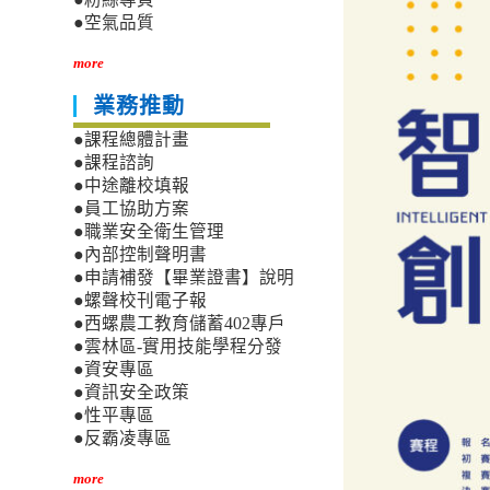
●空氣品質
more
業務推動
●課程總體計畫
●課程諮詢
●中途離校填報
●員工協助方案
●職業安全衛生管理
●內部控制聲明書
●申請補發【畢業證書】說明
●螺聲校刊電子報
●西螺農工教育儲蓄402專戶
●雲林區-實用技能學程分發
●資安專區
●資訊安全政策
●性平專區
●反霸凌專區
more