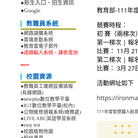
●新生入口、招生資訊
教育部-111
●Google
教職員系統
競賽時程：
初 賽（兩梯次
●網路請購系統
●雲端差勤系統
第一梯次 | 報名
●教育雲電子郵件
比賽： 11月 21
●成績輸入系統、課表查詢
第二梯次 | 報名
more
比賽： 3月 27日
校園資源
活動網址如下
●教職員工連網設備填報
(有線網路)
https://ironma
●newplus數位教學平臺
●IGT數位教學平臺(校內)
111年度智慧鐵人創
●公物維修通報系統(總務處)
●LIVE ABC英語學習系統
●easy test
●校園植物地圖
●粉絲專頁