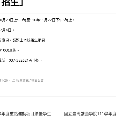
才招生」
10月29日上午9時至110年11月22日下午5時止。
12月4日。
意事項，請逕上本校招生網頁
/73W10Q)查詢。
：037-382621黃小姐。
Post
11-26
招生資訊
/
校園公告
:
category:
1學年度重點運動項目績優學生
國立臺灣戲曲學院111學年