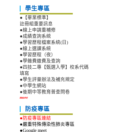
學生專區
●【畢業標準】
註冊組重要訊息
●線上申請重補修
●成績查詢系統
●學習歷程檔案系統(日)
●線上選課系統
●學習歷程（夜）
●學雜費繳費及查詢
●四技二專【甄選入學】校系代碼
填寫
●學生評量辦法及補充規定
●中學生網站
●後期中等教育普查問卷
more
防疫專區
●防疫專區連結
●嚴重特殊傳染性肺炎專區
●Google meet