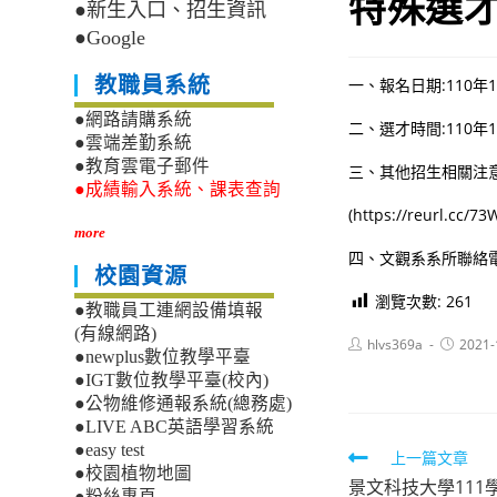
特殊選
●新生入口、招生資訊
●Google
教職員系統
一、報名日期:110年
●網路請購系統
二、選才時間:110年
●雲端差勤系統
●教育雲電子郵件
三、其他招生相關注
●成績輸入系統、課表查詢
(https://reurl.cc
more
四、文觀系系所聯絡電話
校園資源
瀏覽次數:
261
●教職員工連網設備填報
(有線網路)
Post
Post
hlvs369a
2021-
●newplus數位教學平臺
author:
published
●IGT數位教學平臺(校內)
●公物維修通報系統(總務處)
●LIVE ABC英語學習系統
●easy test
Read
上一篇文章
●校園植物地圖
景文科技大學11
more
●粉絲專頁