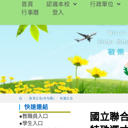
跳
首頁
認識本校
行政單位
轉
行事曆
登入
至
主
要
內
容
>
-首頁公告(勿勾選)
>
校園公告
快速連結
國立聯合
●教職員入口
●學生入口