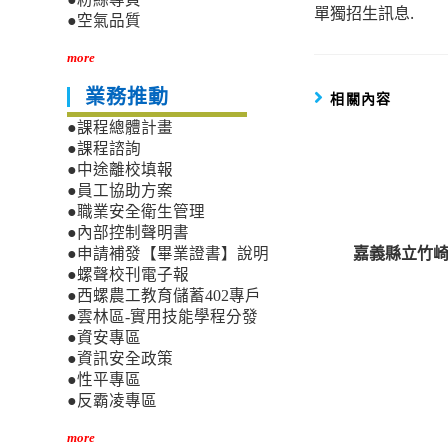
單獨招生訊息.
articles
●空氣品質
more
業務推動
相關內容
●課程總體計畫
●課程諮詢
●中途離校填報
●員工協助方案
●職業安全衛生管理
●內部控制聲明書
嘉義縣立竹崎高級
●申請補發【畢業證書】說明
●螺聲校刊電子報
●西螺農工教育儲蓄402專戶
●雲林區-實用技能學程分發
●資安專區
●資訊安全政策
●性平專區
●反霸凌專區
more