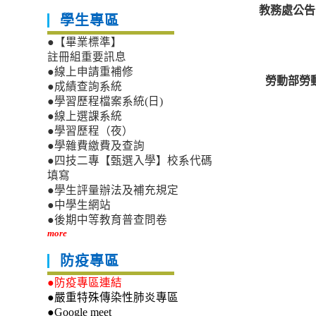
教務處公告:1
學生專區
●【畢業標準】
註冊組重要訊息
●線上申請重補修
勞動部勞
●成績查詢系統
●學習歷程檔案系統(日)
●線上選課系統
●學習歷程（夜）
●學雜費繳費及查詢
●四技二專【甄選入學】校系代碼
填寫
●學生評量辦法及補充規定
●中學生網站
●後期中等教育普查問卷
more
防疫專區
●防疫專區連結
●嚴重特殊傳染性肺炎專區
●Google meet