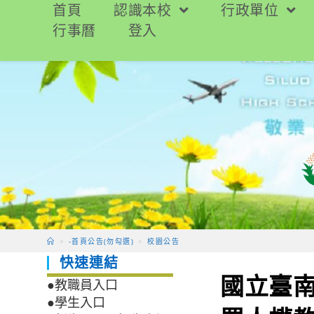
跳
首頁
認識本校
行政單位
轉
行事曆
登入
至
主
要
內
容
>
-首頁公告(勿勾選)
>
校園公告
快速連結
國立臺
●教職員入口
●學生入口