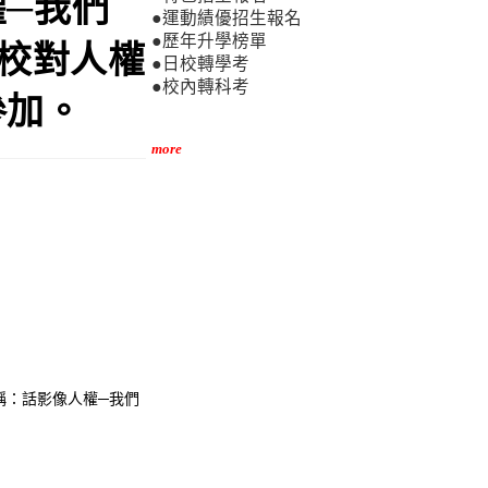
─我們
●運動績優招生報名
●歷年升學榜單
本校對人權
●日校轉學考
●校內轉科考
參加。
more
研習名稱：話影像人權─我們