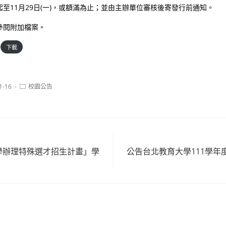
至11月29日(一)，或額滿為止；並由主辦單位審核後寄發行前通知。
參閱附加檔案。
下載
Post
1-16
校園公告
category:
大學辦理特殊選才招生計畫」學
公告台北教育大學111學年