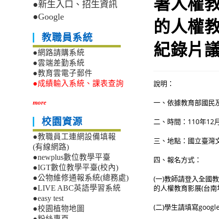
署人權
●新生入口、招生資訊
●Google
的人權教
教職員系統
紀錄片
●網路請購系統
●雲端差勤系統
●教育雲電子郵件
說明：
●成績輸入系統、課表查詢
一、依據教育部國民及學
more
校園資源
二、時間：110年12月
●教職員工連網設備填報
三、地點：國立臺灣
(有線網路)
●newplus數位教學平臺
四、報名方式：
●IGT數位教學平臺(校內)
●公物維修通報系統(總務處)
(一)教師請登入全國教師
的人權教育影展(台南場
●LIVE ABC英語學習系統
●easy test
(二)學生請填寫google
●校園植物地圖
●粉絲專頁