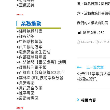
五、報名日期：即日起
●空氣品質
六、活動實施計畫請
more
我們的人權教育影展
業務推動
●課程總體計畫
瀏覽次數:
252
●課程諮詢
●中途離校填報
Post
Post
hlvs203
2021-1
author:
published:
●員工協助方案
●職業安全衛生管理
●內部控制聲明書
●申請補發【畢業證書】說明
Read
上一篇文章
●螺聲校刊電子報
●西螺農工教育儲蓄402專戶
公告111學年度
more
●雲林區-實用技能學程分發
校招生資訊
articles
●資安專區
●資訊安全政策
●性平專區
●反霸凌專區
相關內容
more