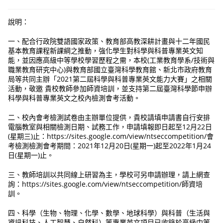
說明：
一、配合行政院雙語國家政策、教育部高教深耕計畫與十二年國民
基本教育課程新課綱之推動，強化學生對科學與科普專業英文知
能，並因應高級中等學校學習歷程之需，本校(工業教育學系/技術與
職業教育研究中心)與教育部國立臺灣科學教育館、新北市政府教育
局等共同主辦「2021第二屆科學與科普專業英文能力大賽」之相關
活動，敬邀 貴校教師參加師資培訓，並支持第二屆臺灣科學節申辦
科學與科普專業英文之校內檢測會考活動。
二、校內會考檢測試卷由主辦單位提供，貴校請填申請書自行安排
電腦教室與相關檢測日期、試務工作，申請填報即日起至12月22日
(星期三)止：https://sites.google.com/view/ntseccompetition/會
考檢測檢測會考期間：2021年12月20日(星期一)起至2022年1月24
日(星期一)止。
三、教師培訓以共同線上研習為主，學校可另申請辦理，請上網查
詢：https://sites.google.com/view/ntseccompetition/師資培
訓。
四、科學（生物、物理、化學、數學、地球科學）與科普（生活與
資訊科技、人工智慧、自然科）等專業英文項目已收錄於高級中等