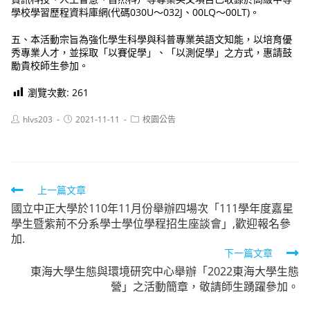
學校學習歷程資料庫網(代碼030U～032J、00LQ～00LT)。
五、本活動宗旨為強化學生科學與科普專業英語文知能，以培育優
秀專業人才，並採取「以賽促學」、「以測促學」之方式，惠請鼓
勵貴校師生參加。
瀏覽次數:
261
Post
Post
Post
hlvs203
2021-11-11
校園公告
author:
published:
category:
Read
上一篇文章
國立中正大學於110年11月份舉辦四場次「111學年度嘉星
more
學生暨紫荊不分系學士學位學程招生座談會」,歡迎報名參
articles
加.
下一篇文章
東海大學生態與環境研究中心舉辦「2022東海大學生態
營」之活動簡章，敬請師生踴躍參加。