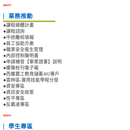
more
業務推動
●課程總體計畫
●課程諮詢
●中途離校填報
●員工協助方案
●職業安全衛生管理
●內部控制聲明書
●申請補發【畢業證書】說明
●螺聲校刊電子報
●西螺農工教育儲蓄402專戶
●雲林區-實用技能學程分發
●資安專區
●資訊安全政策
●性平專區
●反霸凌專區
more
學生專區