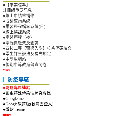
●【畢業標準】
註冊組重要訊息
●線上申請重補修
●成績查詢系統
●學習歷程檔案系統(日)
●線上選課系統
●學習歷程（夜）
●學雜費繳費及查詢
●四技二專【甄選入學】校系代碼填寫
●學生評量辦法及補充規定
●中學生網站
●後期中等教育普查問卷
more
防疫專區
●防疫專區連結
●嚴重特殊傳染性肺炎專區
●Google meet
●Google教育版(教育雲登入)
●微軟 Teams
新生專區
more