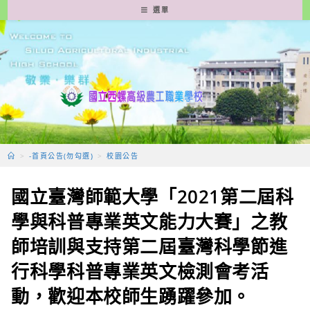
跳
選單
轉
至
主
要
內
容
>
-首頁公告(勿勾選)
>
校園公告
國立臺灣師範大學「2021第二屆科
學與科普專業英文能力大賽」之教
師培訓與支持第二屆臺灣科學節進
行科學科普專業英文檢測會考活
動，歡迎本校師生踴躍參加。