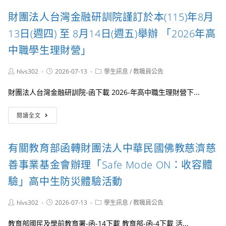
「Hi!Young
國
發
財團法人台灣金融研訓院謹訂於本(115)年8月
巡
際
展
禮」
偶
中
13日(週四) 至 8月14日(週五)舉辦 「2026年高
系
戲
心
列
節
與
中職學生理財營」
活
－
社
動
雕
團
Post
Post
Post
hlvs302
2026-07-13
學生訊息
/
教職員公告
光
法
author:
published:
category:
見
人
財團法人台灣金融研訓院-函下載 2026-年高中職生理財營下...
影
臺
全
灣
財
國
文
閱讀全文
團
皮
化
法
影
創
人
戲
意
有關教育部函轉財團法人中華民國佛教慈濟慈
台
及
產
灣
創
善事業基金會辦理「Safe Mode ON：收容體
業
金
意
學
融
驗」高中生防災體驗活動
影
會
研
戲
共
訓
創
同
Post
Post
Post
hlvs302
2026-07-13
學生訊息
/
教職員公告
院
author:
published:
作
category:
辦
謹
比
理
教育部國民及學前教育署-函-14下載 教育部-函-4下載 活...