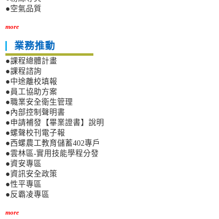
●空氣品質
more
業務推動
●課程總體計畫
●課程諮詢
●中途離校填報
●員工協助方案
●職業安全衛生管理
●內部控制聲明書
●申請補發【畢業證書】說明
●螺聲校刊電子報
●西螺農工教育儲蓄402專戶
●雲林區-實用技能學程分發
●資安專區
●資訊安全政策
●性平專區
●反霸凌專區
more