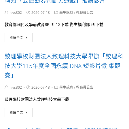
轉知「公益勸募判斷力遊戲」推廣影片
屆
獎」
份
（四）
「In
競
字
My
Post
Post
賽
Post
hlvs302
2026-07-13
學生訊息
/
教職員公告
第
author:
published:
category:
Homeland
活
1152201817A
—
動
號
教育部國民及學前教育署-函-12下載 衛生福利部-函下載
我
￼
令
的
修
轉
閱讀全文
家
正
知
園」
發
「公
國
布
益
致理學校財團法人致理科技大學舉辦「致理科
際
勸
繪
募
技大學115年度全國永續 DNA 短影片徵 集競
畫
判
比
斷
賽」
賽
力
遊
Post
Post
Post
hlvs302
2026-07-13
學生訊息
/
教職員公告
戲」
author:
published:
category:
推
致理學校財團法人致理科技大學下載
廣
影
致
片
閱讀全文
理
學
校