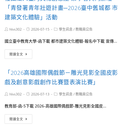
生
臺
日
為
瞭
「青發署青年壯遊計畫─2026臺中舊城都 市
語
(星
中
解
老
期
央
建築文化體驗」活動
本
歌
五)
兒
校
新
辦
少
學
Post
Post
Post
hlvs302
2026-07-15
聲
學生訊息
/
教職員公告
理
代
系
author:
published:
category:
盃
表
特
大
國立臺中教育大學-函下載 都市建築文化體驗-報名中下載 宣傳...
色
賽」
及
海
國
閱讀全文
教
報
立
學
1
臺
資
份
中
源，
「2026高雄國際偶戲節－雕光見影全國皮影
教
國
育
戲及創意影戲創作比賽暨表演比賽」
立
大
臺
學
灣
Post
Post
Post
hlvs302
2026-07-13
學生訊息
/
教職員公告
社
author:
published:
海
category:
會
洋
教育部-函-5下載 2026-高雄國際偶戲節-雕光見影全國皮...
責
大
任
學
「2026
與
閱讀全文
辦
高
永
理
雄
續