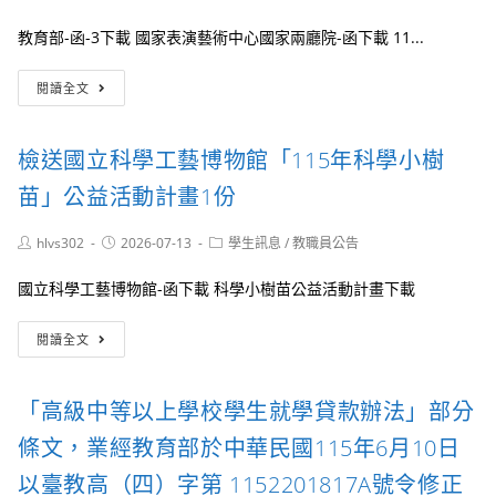
海
業
author:
published:
category:
職
報
基
學
教育部-函-3下載 國家表演藝術中心國家兩廳院-函下載 11...
電
金
生
子
會
理
轉
檔
辦
閱讀全文
財
知
及
理
營」
國
活
「Safe
家
動
Mode
檢送國立科學工藝博物館「115年科學小樹
表
介
ON：
演
紹
苗」公益活動計畫1份
收
藝
容
術
體
Post
Post
Post
hlvs302
2026-07-13
學生訊息
/
教職員公告
中
驗」
author:
published:
category:
心
高
國立科學工藝博物館-函下載 科學小樹苗公益活動計畫下載
國
中
家
生
檢
兩
防
閱讀全文
送
廳
災
國
院
體
立
115
驗
「高級中等以上學校學生就學貸款辦法」部分
科
學
活
學
年
條文，業經教育部於中華民國115年6月10日
動
工
度
藝
上
以臺教高（四）字第 1152201817A號令修正