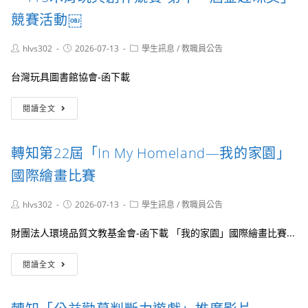
市
分
競賽活動￼
國
條
際
文，
Post
Post
Post
hlvs302
2026-07-13
學生訊息
/
教職員公告
管
業
author:
published:
category:
樂
經
台灣玩具圖書館協會-函下載
節」
教
踩
育
「115
街
部
閱讀全文
木
及
於
育
戶
中
玩
外
華
轉知第22屆「In My Homeland—我的家園」
具
音
民
創
樂
國
國際繪畫比賽
作
會
115
競
報
年
Post
Post
Post
hlvs302
2026-07-13
學生訊息
/
教職員公告
賽-
名
6
author:
published:
category:
第
簡
月
財團法人環境品質文教基金會-函下載 「我的家園」國際繪畫比賽...
十
章
10
一
及
日
轉
屆
報
以
閱讀全文
知
金
名
臺
第
趣
表
教
22
咪
乙
高