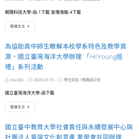
度
與
author:
published:
category:
全
權
朝陽科技大學-函-1下載 宣傳海報-4下載
縣
益
學
事
檢
生
務
閱讀全文
送
舞
相
朝
蹈
關
陽
比
小
為協助高中師生瞭解本校學系特色及教學資
科
賽
組
技
訂
源，國立臺灣海洋大學辦理 「Hi!Young巡
原
大
於
則」，
學
115
禮」系列活動
請
辦
年
有
理
11
意
Post
Post
Post
hlvs302
2026-07-15
學生訊息
/
教職員公告
「記
月
author:
published:
category:
願
憶
24
之
國立臺灣海洋大學-函下載
中
日
兒
的
(星
少
為
歌
期
閱讀全文
踴
協
謠：
二)
躍
助
2026
至
報
高
第
11
國立臺中教育大學社會責任與永續發展中心與
名
中
一
月
參
師
屆
社團法人臺灣文化創意產 業學會共同辦理
27
加