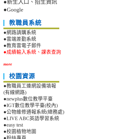
推
●新生入口、招生資訊
高
動
●Google
中
計
生
畫
教職員系統
限
「高
定
中
●網路請購系統
暑
海
●雲端差勤系統
期
狸
●教育雲電子郵件
營
一
●成績輸入系統、課表查詢
隊
日
營
more
（Bebras
Camp）」
校園資源
之
營
●教職員工連網設備填報
隊
(有線網路)
活
●newplus數位教學平臺
動
●IGT數位教學平臺(校內)
海
●公物維修通報系統(總務處)
報
1
●LIVE ABC英語學習系統
份
●easy test
●校園植物地圖
●粉絲專頁