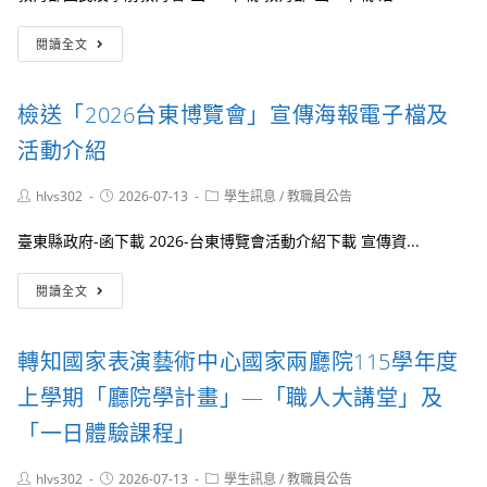
訂
賽
「青
於
暨
發
有
本
閱讀全文
表
署
關
(115)
演
青
教
年
比
年
育
8
檢送「2026台東博覽會」宣傳海報電子檔及
賽」
壯
部
月
遊
函
13
活動介紹
計
轉
日
畫
財
(週
─2026
Post
Post
Post
hlvs302
2026-07-13
學生訊息
/
教職員公告
團
四)
author:
published:
category:
臺
法
至
中
臺東縣政府-函下載 2026-台東博覽會活動介紹下載 宣傳資...
人
8
舊
中
月
城
檢
華
14
閱讀全文
都
送
民
日
市
「2026
國
(週
建
台
佛
五)
轉知國家表演藝術中心國家兩廳院115學年度
築
東
教
舉
文
博
慈
上學期「廳院學計畫」—「職人大講堂」及
辦
化
覽
濟
「2026
體
會」
慈
「一日體驗課程」
年
驗」
宣
善
高
活
傳
事
中
Post
Post
Post
hlvs302
2026-07-13
學生訊息
/
教職員公告
動