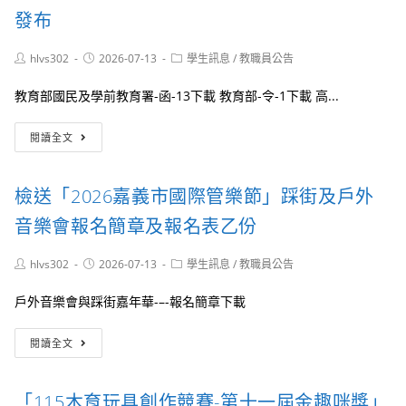
博
學
發布
物
期
館
「廳
「115
院
Post
Post
Post
hlvs302
2026-07-13
學生訊息
/
教職員公告
年
author:
published:
學
category:
科
計
教育部國民及學前教育署-函-13下載 教育部-令-1下載 高...
學
畫」
小
—
「高
閱讀全文
樹
「職
級
苗」
人
中
公
大
等
益
檢送「2026嘉義市國際管樂節」踩街及戶外
講
以
活
堂」
上
音樂會報名簡章及報名表乙份
動
及
學
計
「一
校
畫
日
Post
Post
Post
hlvs302
2026-07-13
學生訊息
/
教職員公告
學
author:
published:
1
category:
體
生
份
驗
戶外音樂會與踩街嘉年華-–-報名簡章下載
就
課
學
程」
檢
貸
閱讀全文
送
款
「2026
辦
嘉
法」
「115木育玩具創作競賽-第十一屆金趣咪獎」
義
部