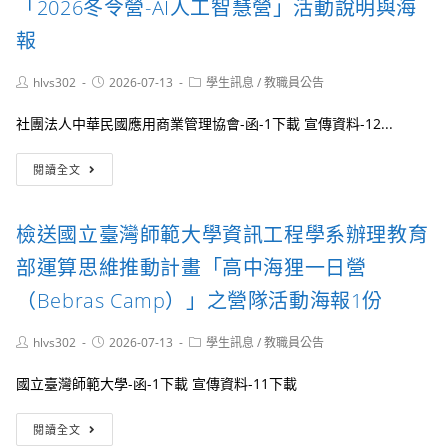
「2026冬令營-AI人工智慧營」活動說明與海
財
團
報
法
人
Post
Post
Post
hlvs302
2026-07-13
學生訊息
/
教職員公告
致
author:
published:
category:
理
社團法人中華民國應用商業管理協會-函-1下載 宣傳資料-12...
科
技
「2026
大
閱讀全文
冬
學
令
舉
營-
辦
檢送國立臺灣師範大學資訊工程學系辦理教育
AI
「致
人
理
部運算思維推動計畫「高中海狸一日營
工
科
智
技
（Bebras Camp）」之營隊活動海報1份
慧
大
營」
學
Post
Post
Post
hlvs302
2026-07-13
學生訊息
/
教職員公告
活
115
author:
published:
category:
動
年
國立臺灣師範大學-函-1下載 宣傳資料-11下載
說
度
明
全
檢
與
國
閱讀全文
送
海
永