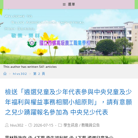
跳
選單
轉
至
主
要
內
容
This author has written 541 articles
>
hlvs302
>
第 2 頁
檢送「遴選兒童及少年代表參與中央兒童及少
年福利與權益事務相關小組原則」，請有意願
之兒少踴躍報名參加為 中央兒少代表
Post
Post
Post
hlvs302
2026-07-15
學生訊息
/
教職員公告
author:
published:
category:
雲林縣政府-函-4下載 衛生福利部-函-1下載 遴選兒童及少...