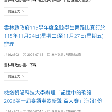
檢
閱讀全文
送
「遴
選
雲林縣政府115學年度全縣學生舞蹈比賽訂於
兒
童
115年11月24日(星期二)至11月27日(星期五)
及
少
辦理
年
代
Post
Post
Post
hlvs302
2026-07-15
學生訊息
/
教職員公告
表
author:
published:
category:
參
雲林縣政府-函-3下載
與
中
雲
央
閱讀全文
林
兒
縣
童
政
及
檢送朝陽科技大學辦理「記憶中的歌謠：
府
少
115
年
2026第一屆臺語老歌新聲 盃大賽」海報1份
學
福
年
利
Post
Post
Post
hlvs302
2026-07-15
學生訊息
/
教職員公告