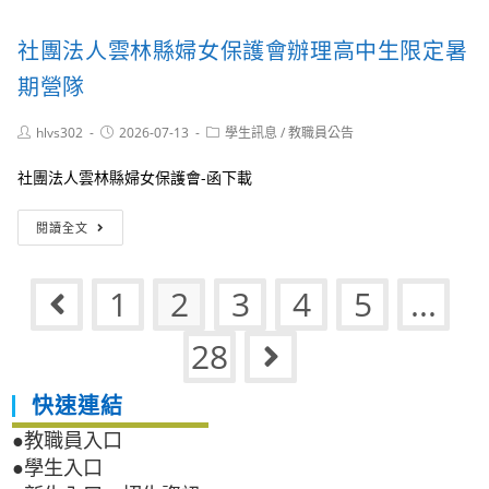
國
報
續
立
DNA
社團法人雲林縣婦女保護會辦理高中生限定暑
臺
短
灣
期營隊
影
師
片
範
徵
Post
Post
Post
hlvs302
2026-07-13
學生訊息
/
教職員公告
大
集
author:
published:
category:
學
競
社團法人雲林縣婦女保護會-函下載
資
賽」
訊
社
工
閱讀全文
團
程
法
學
人
系
1
2
3
4
5
...
Go to the previous page
雲
辦
林
理
縣
教
28
Go to the nex
婦
育
女
部
快速連結
保
運
護
算
●教職員入口
會
思
●學生入口
辦
維
理