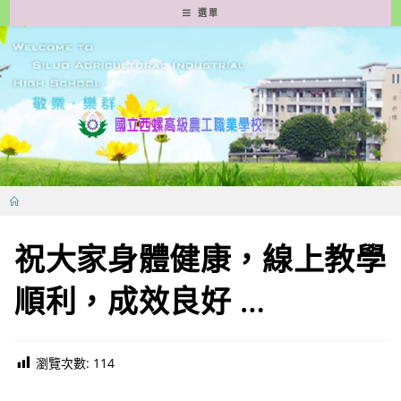
跳
選單
轉
至
主
要
內
容
祝大家身體健康，線上教學
順利，成效良好 …
瀏覽次數:
114
新生專區