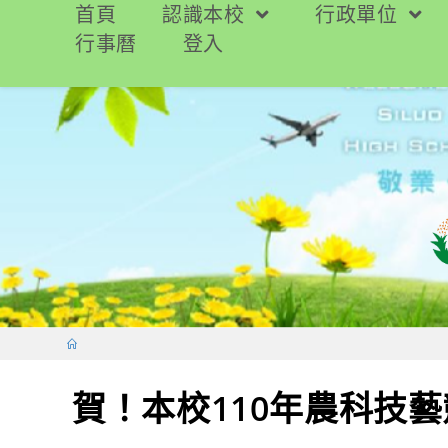
跳
首頁
認識本校
行政單位
轉
行事曆
登入
至
主
要
內
容
賀！本校110年農科技藝