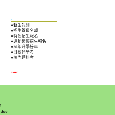
新生專區
●新生報到
●招生管道名額
●特色招生報名
●運動績優招生報名
●歷年升學榜單
●日校轉學考
●校內轉科考
more
4
w
chool