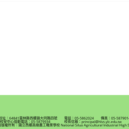
校址：64841雲林縣西螺鎮大同路四號 電話：05-5862024 傳真：05-587901
校安中心值勤電話：05-5879934 校長信箱：principal@hlvs.ylc.edu.t
權所有：國立西螺高級農工職業學校 National Siluo Agricultural Industrial High S