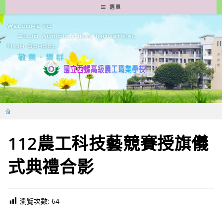
跳
選單
轉
至
主
要
內
容
112農工科技藝競賽授旗儀
式典禮合影
瀏覽次數:
64
新生專區