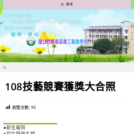
跳
選單
轉
至
主
要
內
容
108技藝競賽獲獎大合照
瀏覽次數:
95
新生專區
●新生報到
●招生管道名額