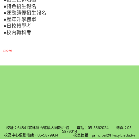
●特色招生報名
●運動績優招生報名
●歷年升學榜單
●日校轉學考
●校內轉科考
more
校址：64841雲林縣西螺鎮大同路四號 電話：05-5862024 傳真：05-
5879014
校安中心值勤電話：05-5879934 校長信箱：principal@hlvs.ylc.edu.tw