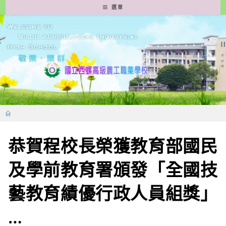
跳
選單
轉
至
主
要
內
容
恭賀程校長榮獲教育部國民
及學前教育署頒發「全國技
藝教育績優行政人員組獎」
…