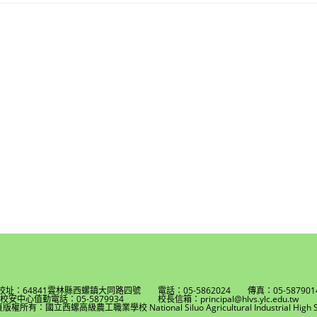
校址：64841雲林縣西螺鎮大同路四號 電話：05-5862024 傳真：05-587901
校安中心值勤電話：05-5879934 校長信箱：principal@hlvs.ylc.edu.t
權所有：國立西螺高級農工職業學校 National Siluo Agricultural Industrial High S