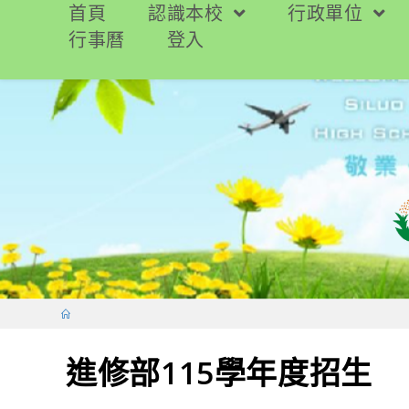
跳
首頁
認識本校
行政單位
轉
行事曆
登入
至
主
要
內
容
進修部115學年度招生