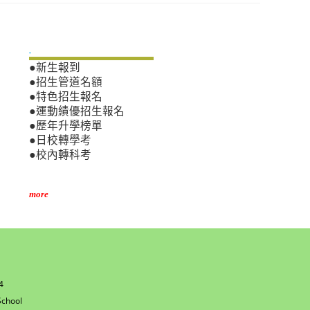
新生專區
●新生報到
●招生管道名額
●特色招生報名
●運動績優招生報名
●歷年升學榜單
●日校轉學考
●校內轉科考
more
4
w
chool