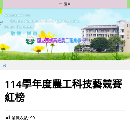
跳
選單
轉
至
主
要
內
容
114學年度農工科技藝競賽
紅榜
瀏覽次數:
99
新生專區