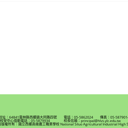
校址：64841雲林縣西螺鎮大同路四號 電話：05-5862024 傳真：05-587901
校安中心值勤電話：05-5879934 校長信箱：principal@hlvs.ylc.edu.t
權所有：國立西螺高級農工職業學校 National Siluo Agricultural Industrial High S