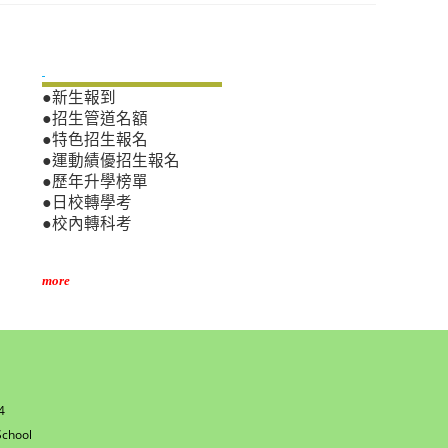
新生專區
●新生報到
●招生管道名額
●特色招生報名
●運動績優招生報名
●歷年升學榜單
●日校轉學考
●校內轉科考
more
4
w
chool