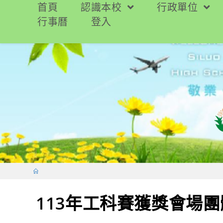
跳
首頁
認識本校
行政單位
轉
行事曆
登入
至
主
要
內
容
113年工科賽獲獎會場