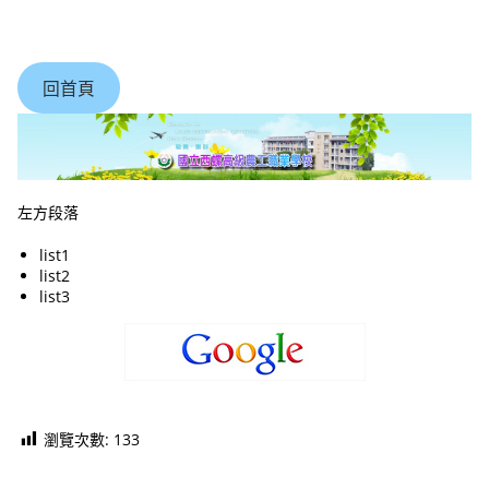
跳
轉
至
主
回首頁
要
內
容
左方段落
list1
list2
list3
瀏覽次數:
133